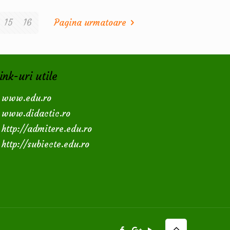
15
16
Pagina urmatoare
ink-uri utile
www.edu.ro
www.didactic.ro
http://admitere.edu.ro
http://subiecte.edu.ro