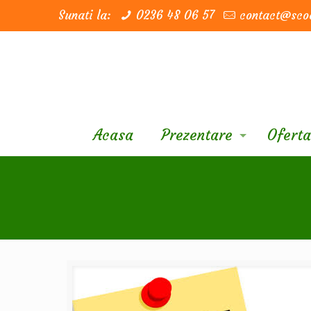
Sunati la:
0236 48 06 57
contact@scoa
Acasa
Prezentare
Oferta