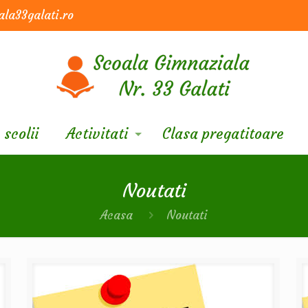
la33galati.ro
 scolii
Activitati
Clasa pregatitoare
Noutati
Acasa
Noutati