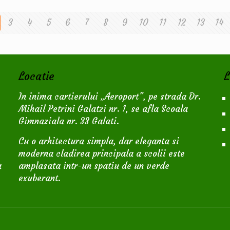
3
4
5
6
7
8
9
10
11
12
13
14
Locatie
L
,
In inima cartierului „Aeroport”, pe strada Dr.
Mihail Petrini Galatzi nr. 1, se afla Scoala
Gimnaziala nr. 33 Galati.
Cu o arhitectura simpla, dar eleganta si
moderna cladirea principala a scolii este
a
amplasata intr-un spatiu de un verde
exuberant.