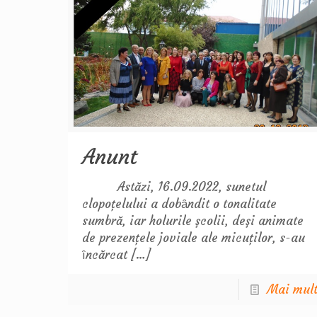
Anunt
Astăzi, 16.09.2022, sunetul
clopoţelului a dobȃndit o tonalitate
sumbră, iar holurile şcolii, deşi animate
de prezenţele joviale ale micuţilor, s-au
ȋncărcat
[…]
Mai mul