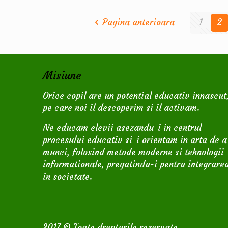
Pagina anterioara
1
2
Misiune
Orice copil are un potential educativ innascut
pe care noi il descoperim si il activam.
Ne educam elevii asezandu-i in centrul
procesului educativ si-i orientam in arta de a
munci, folosind metode moderne si tehnologii
informationale, pregatindu-i pentru integrare
in societate.
2017 © Toate drepturile rezervate