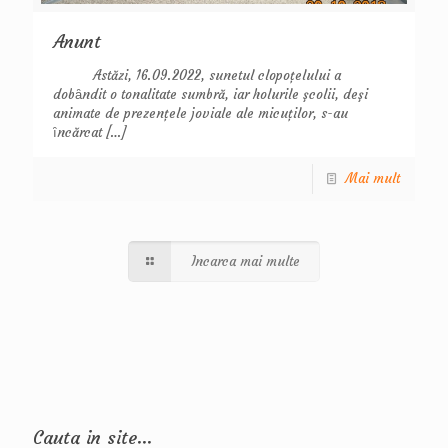
Anunt
Astăzi, 16.09.2022, sunetul clopoţelului a
dobȃndit o tonalitate sumbră, iar holurile şcolii, deşi
animate de prezenţele joviale ale micuţilor, s-au
ȋncărcat
[…]
Mai mult
Incarca mai multe
Cauta in site…