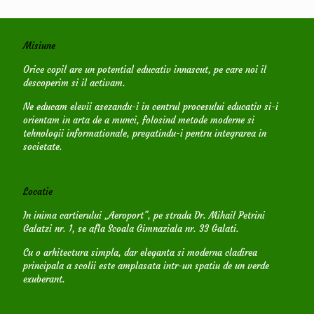
Misiune
Orice copil are un potential educativ innascut, pe care noi il
descoperim si il activam.
Ne educam elevii asezandu-i in centrul procesului educativ si-i
orientam in arta de a munci, folosind metode moderne si
tehnologii informationale, pregatindu-i pentru integrarea in
societate.
Locatie
In inima cartierului „Aeroport”, pe strada Dr. Mihail Petrini
Galatzi nr. 1, se afla Scoala Gimnaziala nr. 33 Galati.
Cu o arhitectura simpla, dar eleganta si moderna cladirea
principala a scolii este amplasata intr-un spatiu de un verde
exuberant.