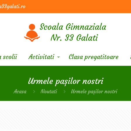
33galati.ro
 scolii
Activitati
Clasa pregatitoare
Urmele pașilor nostri
Acasa
Noutati
Urmele pașilor nostri