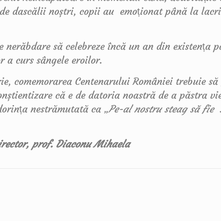
e dascălii noștri, copii au emoționat până la lacr
 nerăbdare să celebreze încă un an din existența pa
 a curs sângele eroilor.
e, comemorarea Centenarului României trebuie să f
onștientizare că e de datoria noastră de a păstra vi
dorința nestrămutată ca „
Pe-al nostru steag să fie 
irector, prof. Diaconu Mihaela