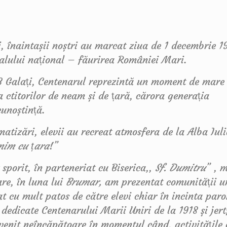
înaintașii noștri au marcat ziua de 1 decembrie 19
idealului național – făurirea României Mari.
3 Galați, Centenarul reprezintă un moment de mare
 ctitorilor de neam și de țară, cărora generația
unoștință.
tizări, elevii au recreat atmosfera de la Alba Iul
nim cu țara
!”
porit, în parteneriat cu Biserica,,
Sf. Dumitru
” , 
are, în luna lui
Brumar,
am prezentat comunității u
t cu mult patos de către elevi chiar în incinta paro
dedicate Centenarului Marii Uniri de la 1918 şi jert
enit neîncăpătoare în momentul când, activitățile 