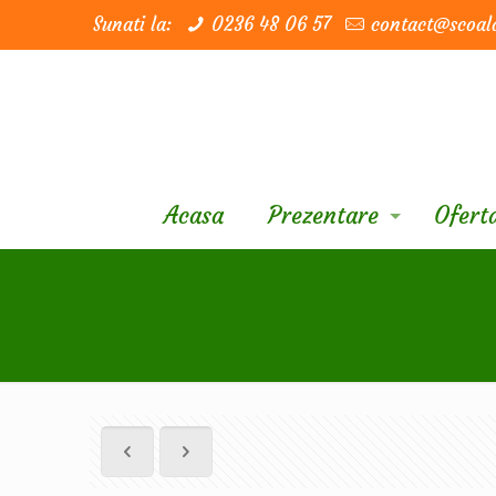
Sunati la:
0236 48 06 57
contact@scoala
Acasa
Prezentare
Oferta