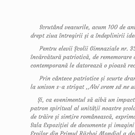
Scrutând veacurile, acum 100 de ani, 
drept ziua întregirii și a îndeplinirii 
Pentru elevii Școlii Gimnaziale nr. 3
încărcătură patriotică, de rememorare a
contemporană le datorează o pioasă rec
Prin cântece patriotice și scurte drama
la unison s-a strigat ,,
Noi vrem să ne u
Și, ca evenimentul să aibă un impact s
patron spiritual al unității noastre școl
de trăire și simțire românească, exprima
Sala Expoziţiei de documente şi imagini 
Eroilor din Primul Război Mondial a dev