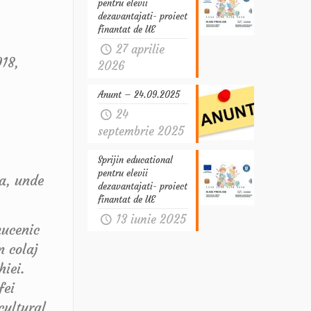
pentru elevii
dezavantajati- proiect
finantat de UE
27 aprilie
18,
2026
Anunt – 24.09.2025
24
septembrie 2025
Sprijin educational
pentru elevii
ia, unde
dezavantajati- proiect
finantat de UE
13 iunie 2025
mucenic
n colaj
hiei.
fei
cultural