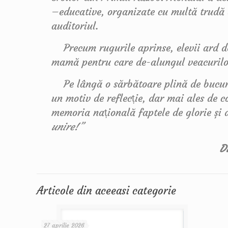
–educative, organizate cu multă trudă d
auditoriul.
Precum rugurile aprinse, elevii ard de
mamă pentru care de-alungul veacurilor
Pe lângă o sărbătoare plină de bucuri
un motiv de reflecție, dar mai ales de c
memoria națională faptele de glorie și 
unire!”
D
Articole din aceeasi categorie
27 aprilie 2026