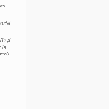
imi
triei
ie și
e în
scris